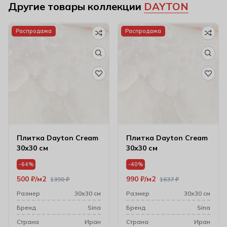
Другие товары коллекции
DAYTON
Распродажа
Распродажа
Плитка Dayton Cream
Плитка Dayton Cream
30х30 см
30х30 см
-64%
-40%
500
₽
м2
990
₽
м2
1390
₽
1637
₽
Размер
30х30 см
Размер
30х30 см
Бренд
Sina
Бренд
Sina
Cтрана
Иран
Cтрана
Иран