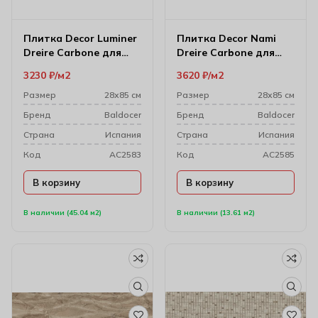
Плитка Decor Luminer
Плитка Decor Nami
Dreire Carbone для
Dreire Carbone для
настенного декора
стен 28х85 см
3230
₽
м2
3620
₽
м2
28х85 см
Размер
28х85 см
Размер
28х85 см
Бренд
Baldocer
Бренд
Baldocer
Cтрана
Испания
Cтрана
Испания
Код
AC2583
Код
AC2585
В корзину
В корзину
В наличии (45.04 м2)
В наличии (13.61 м2)