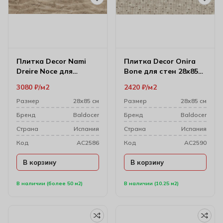
Плитка Decor Nami
Плитка Decor Onira
Dreire Noce для
Bone для стен 28х85
настенного декора
см
3080
₽
м2
2420
₽
м2
28х85 см
Размер
28х85 см
Размер
28х85 см
Бренд
Baldocer
Бренд
Baldocer
Cтрана
Испания
Cтрана
Испания
Код
AC2586
Код
AC2590
В корзину
В корзину
В наличии (более 50 м2)
В наличии (10.25 м2)