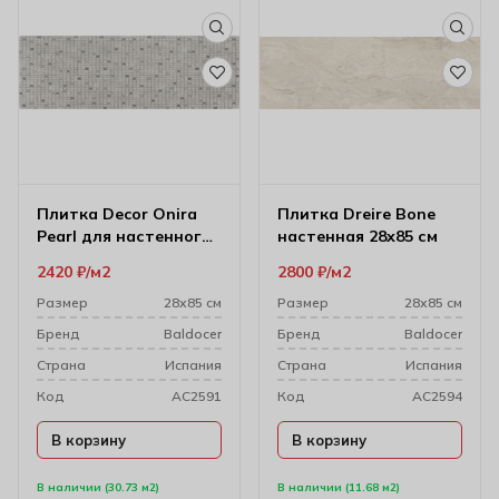
Плитка Decor Onira
Плитка Dreire Bone
Pearl для настенного
настенная 28х85 см
декора 28х85 см
2420
₽
м2
2800
₽
м2
Размер
28х85 см
Размер
28х85 см
Бренд
Baldocer
Бренд
Baldocer
Cтрана
Испания
Cтрана
Испания
Код
AC2591
Код
AC2594
В корзину
В корзину
В наличии (30.73 м2)
В наличии (11.68 м2)