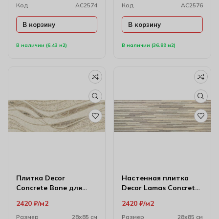
Код
AC2574
Код
AC2576
В корзину
В корзину
В наличии (6.43 м2)
В наличии (36.89 м2)
Плитка Decor
Настенная плитка
Concrete Bone для
Decor Lamas Concrete
настенного декора
Noce 28х85 см
2420
₽
м2
2420
₽
м2
28х85 см
Размер
28х85 см
Размер
28х85 см