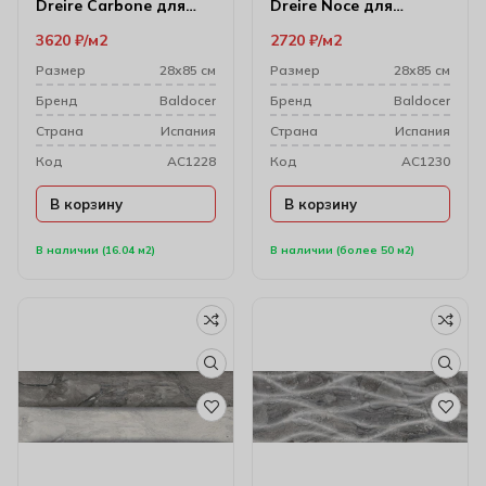
Dreire Carbone для
Dreire Noce для
стен 28х85 см
настенного декора
3620
₽
м2
2720
₽
м2
28х85 см
Размер
28х85 см
Размер
28х85 см
Бренд
Baldocer
Бренд
Baldocer
Cтрана
Испания
Cтрана
Испания
Код
AC1228
Код
AC1230
В корзину
В корзину
В наличии (16.04 м2)
В наличии (более 50 м2)