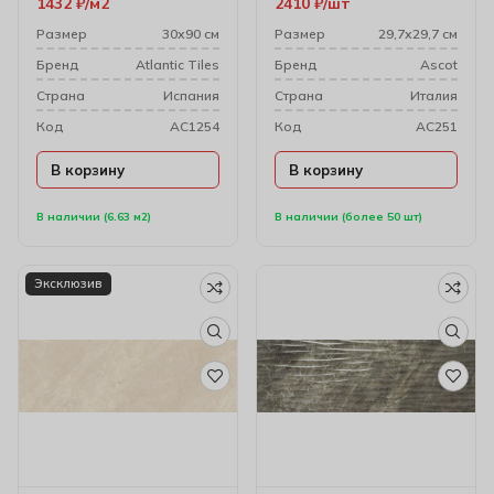
1432
₽
м2
2410
₽
шт
Размер
30х90 см
Размер
29,7х29,7 см
Бренд
Atlantic Tiles
Бренд
Ascot
Cтрана
Испания
Cтрана
Италия
Код
AC1254
Код
AC251
В корзину
В корзину
В наличии (6.63 м2)
В наличии (более 50 шт)
Эксклюзив