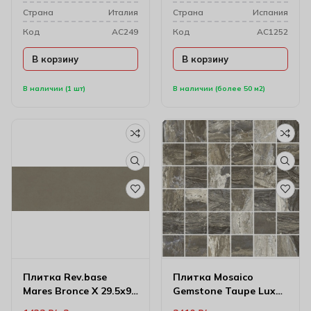
Cтрана
Италия
Cтрана
Испания
Код
AC249
Код
AC1252
В корзину
В корзину
В наличии (1 шт)
В наличии (более 50 м2)
Плитка Rev.base
Плитка Mosaico
Mares Bronce X 29.5х90
Gemstone Taupe Lux
см 8000495
29.7х29.7 (4.7х4.7)