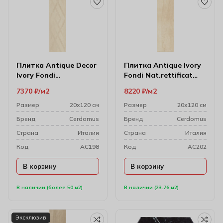
Плитка Antique Decor
Плитка Antique Ivory
Ivory Fondi
Fondi Nat.rettificat
Rett.decorati (gl)
20х120 см
7370
₽
м2
8220
₽
м2
20х120 см
Размер
20х120 см
Размер
20х120 см
Бренд
Cerdomus
Бренд
Cerdomus
Cтрана
Италия
Cтрана
Италия
Код
AC198
Код
AC202
В корзину
В корзину
В наличии (более 50 м2)
В наличии (23.76 м2)
Эксклюзив