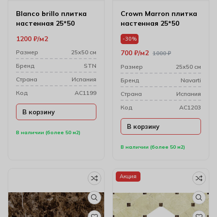
Blanсo brillo плитка
Crown Marron плитка
настенная 25*50
настенная 25*50
1200
₽
м2
-30%
Размер
25х50 см
700
₽
м2
1000
₽
Бренд
STN
Размер
25х50 см
Cтрана
Испания
Бренд
Navarti
Код
AC1199
Cтрана
Испания
Код
AC1203
В корзину
В корзину
В наличии (более 50 м2)
В наличии (более 50 м2)
Акция