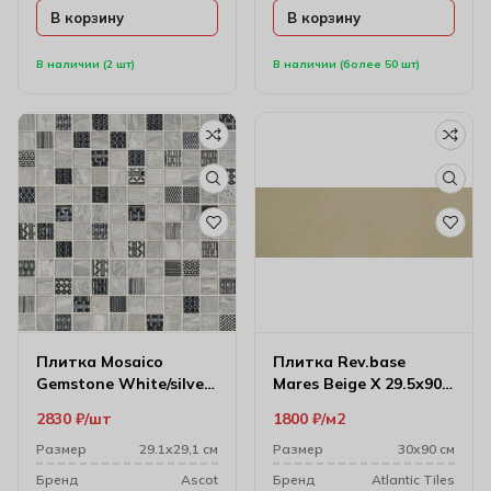
В корзину
В корзину
В наличии (2 шт)
В наличии (более 50 шт)
Плитка Mosaico
Плитка Rev.base
Gemstone White/silver
Mares Beige X 29.5х90
Dec 29.1х29.1 см
см 8000493
2830
₽
шт
1800
₽
м2
Размер
29.1х29,1 см
Размер
30х90 см
Бренд
Ascot
Бренд
Atlantic Tiles