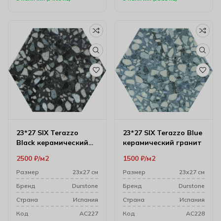
23*27 SIX Terazzo
23*27 SIX Terazzo Blue
Black керамический
керамический гранит
гранит
2500
₽
м2
1500
₽
м2
Размер
23х27 см
Размер
23х27 см
Бренд
Durstone
Бренд
Durstone
Cтрана
Испания
Cтрана
Испания
Код
AC227
Код
AC228