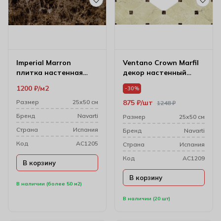
Imperial Marron
Ventano Crown Marfil
плитка настенная
декор настенный
25*50
25*50
1200
₽
м2
-30%
Размер
25х50 см
875
₽
шт
1248
₽
Бренд
Navarti
Размер
25х50 см
Cтрана
Испания
Бренд
Navarti
Код
AC1205
Cтрана
Испания
Код
AC1209
В корзину
В корзину
В наличии (более 50 м2)
В наличии (20 шт)