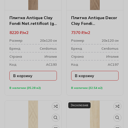
Плитка Antique Clay
Плитка Antique Decor
Fondi Nat.rettificat (gl)
Clay Fondi
20х120 см
Rett.decorati 20х120
8220
₽
м2
7370
₽
м2
см
Размер
20х120 см
Размер
20х120 см
Бренд
Cerdomus
Бренд
Cerdomus
Cтрана
Италия
Cтрана
Италия
Код
AC193
Код
AC197
В корзину
В корзину
В наличии (35.28 м2)
В наличии (32.54 м2)
Эксклюзив