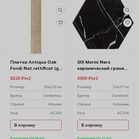
Плитка Antique Oak
SIX Marmi Nero
Fondi Nat.rettificat (gl)
керамический гранит
20х120 см
23*27
8220
₽
м2
3000
₽
м2
Размер
20х120 см
Размер
23х27 см
Бренд
Cerdomus
Бренд
Durstone
Cтрана
Италия
Cтрана
Испания
Код
AC203
Код
AC226
В корзину
В корзину
В наличии (34.08 м2)
В наличии (31.11 м2)