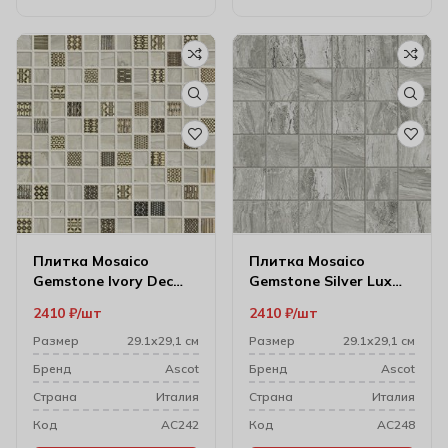
Плитка Mosaico
Плитка Mosaico
Gemstone Ivory Dec
Gemstone Silver Lux
29.1х29.1
Чип 29.1х29.1 см
2410
₽
шт
2410
₽
шт
(4.7×4.7)
Размер
29.1х29,1 см
Размер
29.1х29,1 см
Бренд
Ascot
Бренд
Ascot
Cтрана
Италия
Cтрана
Италия
Код
AC242
Код
AC248