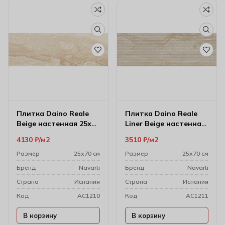
Плитка Daino Reale
Плитка Daino Reale
Beige настенная 25х70
Liner Beige настенная
см
25х70 см
4130
₽
м2
3510
₽
м2
Размер
25х70 см
Размер
25х70 см
Бренд
Navarti
Бренд
Navarti
Cтрана
Испания
Cтрана
Испания
Код
AC1210
Код
AC1211
В корзину
В корзину