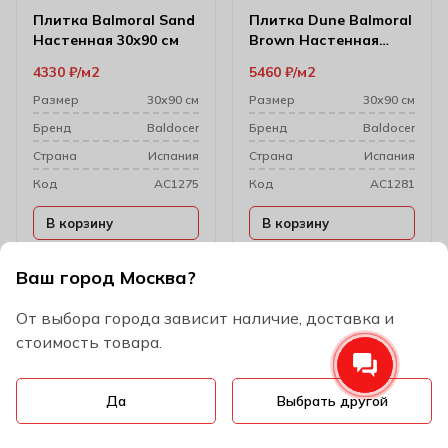
Плитка Balmoral Sand
Плитка Dune Balmoral
Настенная 30х90 см
Brown Настенная
30х90 см
4330
₽
м2
5460
₽
м2
Размер
30х90 см
Размер
30х90 см
Бренд
Baldocer
Бренд
Baldocer
Cтрана
Испания
Cтрана
Испания
Код
AC1275
Код
AC1281
В корзину
В корзину
В наличии (4.05 м2)
В наличии (более 50 м2)
Ваш город Москва?
От выбора города зависит наличие, доставка и
Эксклюзив
стоимость товара.
Да
Выбрать другой