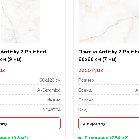
Antisky 2 Polished
Плитка Antisky 2 Polish
см (9 мм)
60х60 см (7 мм)
м2
2255
₽
м2
60х120 см
Размер
A-Ceramica
Бренд
A
Индия
Cтрана
AC48764
Код
ину
В корзину
ичии (9.8 м2)
В наличии (7.56 м2)