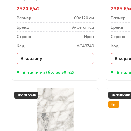
2520
₽
м2
2385
₽
Размер
60х120 см
Размер
Бренд
A-Ceramica
Бренд
Cтрана
Иран
Cтрана
Код
AC48740
Код
В корзину
В корз
В наличии (более 50 м2)
В нали
Эксклюзив
Эксклюзив
Хит