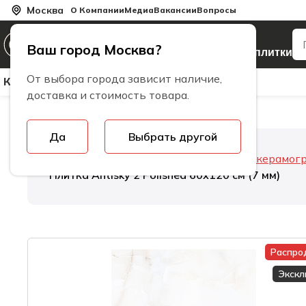
Москва
О Компании
Медиа
Вакансии
Вопросы
Производитель
Ваш город Москва?
керамогранита и плитки
От выбора города зависит наличие,
Керамическая Плитка
Керамогранит
Бренды
доставка и стоимость товара.
Да
Выбрать другой
Главная
Керамогранит
Толщина керамог
Плитка Antisky 2 Polished 60х120 см (7 мм)
Распро
Экск