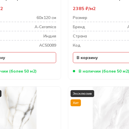
м2
2385
₽
м2
60х120 см
Размер
A-Ceramica
Бренд
Индия
Cтрана
AC50089
Код
ину
В корзину
чии (более 50 м2)
В наличии (более 50 м2
Эксклюзив
Хит