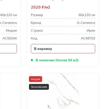
2520
₽
м2
60х120 см
Размер
60х120 см
A-Ceramica
Бренд
A-Ceramica
Индия
Cтрана
Иран
AC50244
Код
AC48703
В корзину
)
В наличии (более 50 м2)
Акция
Эксклюзив