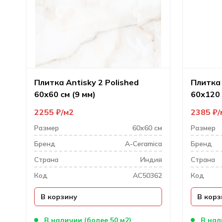
Плитка Antisky 2 Polished
Плитка 
60х60 см (9 мм)
60х120 
2255
₽
м2
2385
₽
Размер
60х60 см
Размер
Бренд
A-Ceramica
Бренд
Cтрана
Индия
Cтрана
Код
AC50362
Код
В корзину
В корз
В наличии (более 50 м2)
В нал