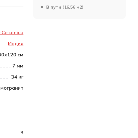
В пути (16.56 м2)
-Ceramica
Индия
60х120 см
7 мм
34 кг
могранит
3