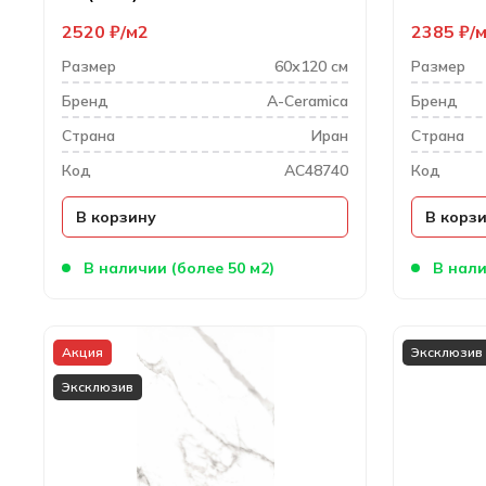
2520
₽
м2
2385
₽
Размер
60х120 см
Размер
Бренд
A-Ceramica
Бренд
Cтрана
Иран
Cтрана
Код
AC48740
Код
В корзину
В корз
В наличии (более 50 м2)
В нали
Акция
Эксклюзив
Эксклюзив