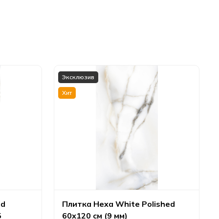
Эксклюзив
Хит
ed
Плитка Hexa White Polished
5
60х120 см (9 мм)