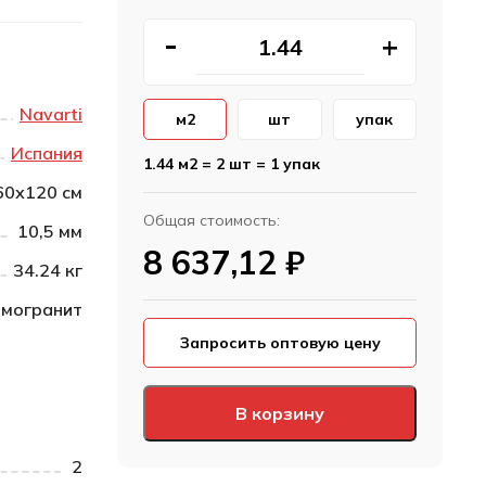
Navarti
м2
шт
упак
Испания
1.44 м2 = 2 шт = 1 упак
60х120 см
Общая стоимость:
10,5 мм
8 637,12
₽
34.24 кг
могранит
Запросить оптовую цену
В корзину
2