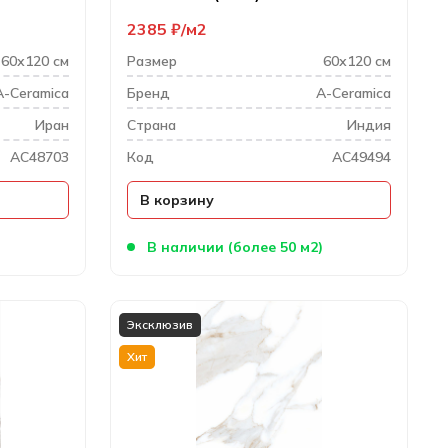
2385
₽
м2
60х120 см
Размер
60х120 см
A-Ceramica
Бренд
A-Ceramica
Иран
Cтрана
Индия
AC48703
Код
AC49494
В корзину
)
В наличии (более 50 м2)
Эксклюзив
Хит