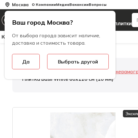
Москва
О Компании
Медиа
Вакансии
Вопросы
Производитель
Ваш город Москва?
керамогранита и плитки
От выбора города зависит наличие,
Керамическая Плитка
Керамогранит
Бренды
доставка и стоимость товара.
Да
Выбрать другой
Главная
Керамогранит
Толщина керамог
Плитка Basil White 60х120 см (10 мм)
Экск