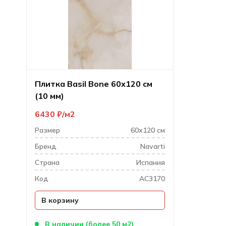
Плитка Basil Bone 60х120 см
(10 мм)
6430
₽
м2
Размер
60х120 см
Бренд
Navarti
Cтрана
Испания
Код
AC3170
В корзину
В наличии (более 50 м2)