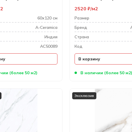
м2
2520
₽
м2
60х120 см
Размер
A-Ceramica
Бренд
Индия
Cтрана
AC50089
Код
ину
В корзину
чии (более 50 м2)
В наличии (более 50 м2
Эксклюзив