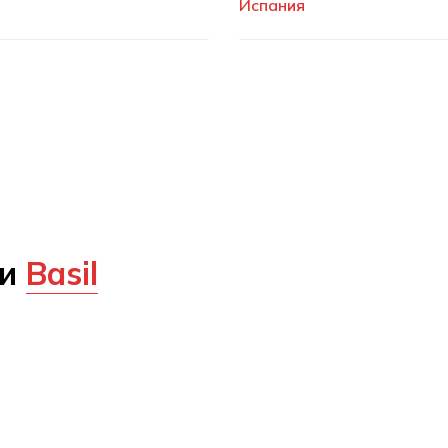
Испания
ии
Basil